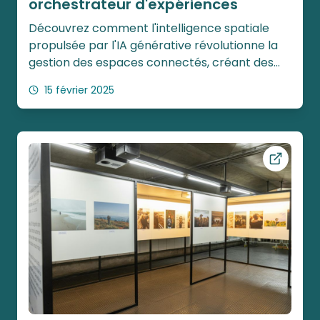
orchestrateur d'expériences
Découvrez comment l'intelligence spatiale
propulsée par l'IA générative révolutionne la
gestion des espaces connectés, créant des
environnements qui s'adaptent et apprennent
15 février 2025
en temps réel.
Ouvrir ce