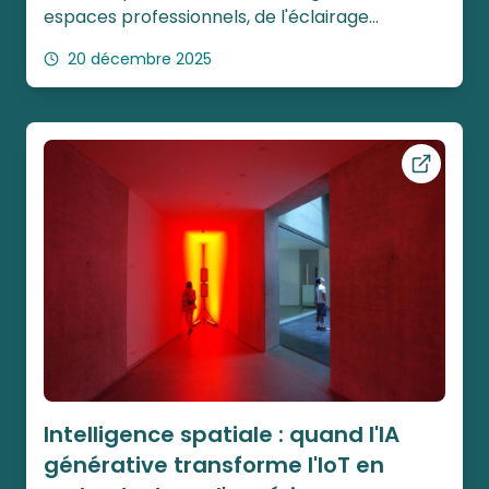
espaces professionnels, de l'éclairage
circadien à l'IA émotionnelle, dressant le bilan
20 décembre 2025
d'une année de transformation technologique.
Ouvrir ce
Intelligence spatiale : quand l'IA
générative transforme l'IoT en