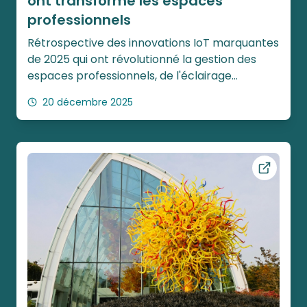
ont transformé les espaces
professionnels
Rétrospective des innovations IoT marquantes
de 2025 qui ont révolutionné la gestion des
espaces professionnels, de l'éclairage
circadien à l'IA émotionnelle, dressant le bilan
20 décembre 2025
d'une année de transformation technologique.
Ouvrir ce