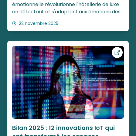
émotionnelle révolutionne l'hôtellerie de luxe
en détectant et s'adaptant aux émotions des
clients pour créer des expériences ultra-
22 novembre 2025
personnalisées et des moments inoubliables.
Ouvrir ce
Bilan 2025 : 12 innovations IoT qui