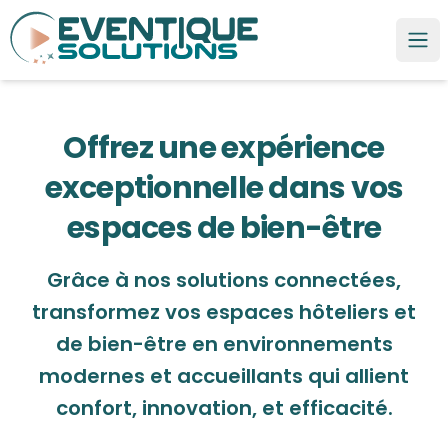
Eventique Solutions
Ope
Secteurs | Éclairage intelligent et scénomotique sur mes
Hôtellerie et espaces de bien-être - Eventique Solutions
Offrez une expérience
exceptionnelle dans vos
espaces de bien-être
Grâce à nos solutions connectées,
transformez vos espaces hôteliers et
de bien-être en environnements
modernes et accueillants qui allient
confort, innovation, et efficacité.