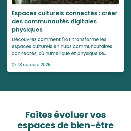
Espaces culturels connectés : créer
des communautés digitales
physiques
Découvrez comment l'IoT transforme les
espaces culturels en hubs communautaires
connectés, où numérique et physique se
mélangent pour créer des liens sociaux
18 octobre 2025
durables et des expériences partagées
enrichissantes.
Faites évoluer vos
espaces de bien-être